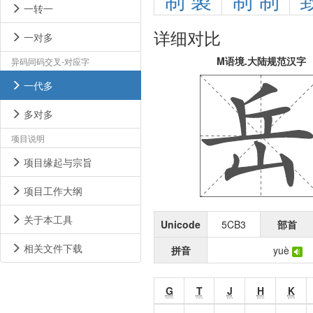
制
製
制
制
一转一
详细对比
一对多
M语境.大陆规范汉字
异码同码交叉-对应字
一代多
多对多
项目说明
项目缘起与宗旨
项目工作大纲
关于本工具
Unicode
5CB3
部首
相关文件下载
拼音
yuè
G
T
J
H
K