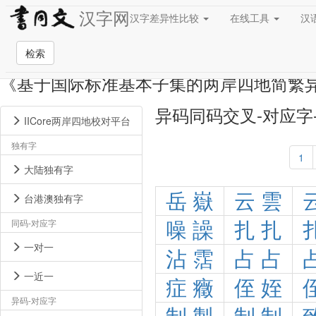
汉字网
汉字差异性比较
在线工具
汉
检索
《基于国际标准基本子集的两岸四地简繁
异码同码交叉-对应字
IICore两岸四地校对平台
独有字
1
大陆独有字
岳
嶽
云
雲
台港澳独有字
同码-对应字
噪
譟
扎
扎
一对一
沾
霑
占
占
一近一
症
癥
侄
姪
异码-对应字