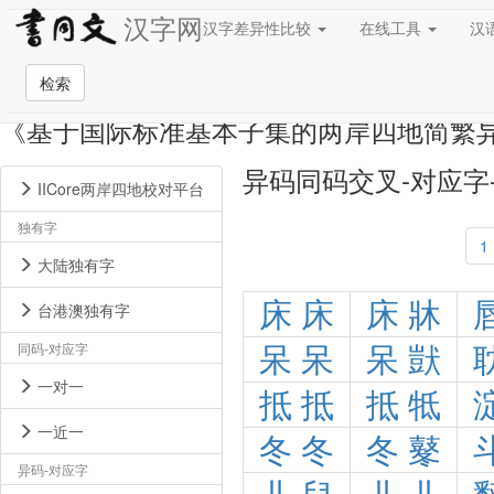
汉字网
汉字差异性比较
在线工具
汉
检索
《基于国际标准基本子集的两岸四地简繁
异码同码交叉-对应字
IICore两岸四地校对平台
独有字
1
大陆独有字
床
床
床
牀
台港澳独有字
同码-对应字
呆
呆
呆
獃
一对一
抵
抵
抵
牴
一近一
冬
冬
冬
鼕
异码-对应字