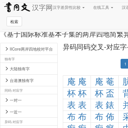
汉字网
汉字差异性比较
在线工具
汉
检索
《基于国际标准基本子集的两岸四地简繁
异码同码交叉-对应字
IICore两岸四地校对平台
独有字
1
大陆独有字
庵
庵
庵
菴
台港澳独有字
同码-对应字
杯
杯
杯
盃
一对一
表
表
表
錶
一近一
布
布
布
佈
异码-对应字