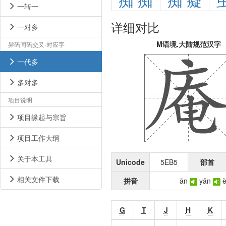
痴
痴
痴
癡
一转一
详细对比
一对多
M语境.大陆规范汉字
异码同码交叉-对应字
一代多
多对多
项目说明
项目缘起与宗旨
项目工作大纲
关于本工具
Unicode
5EB5
部首
相关文件下载
拼音
ān
yǎn
G
T
J
H
K