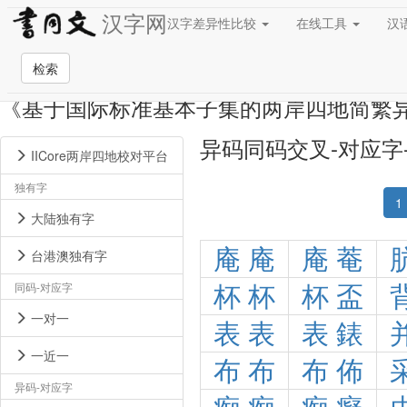
汉字网
汉字差异性比较
在线工具
汉
检索
《基于国际标准基本子集的两岸四地简繁
异码同码交叉-对应字
IICore两岸四地校对平台
独有字
1
大陆独有字
庵
庵
庵
菴
台港澳独有字
同码-对应字
杯
杯
杯
盃
一对一
表
表
表
錶
一近一
布
布
布
佈
异码-对应字