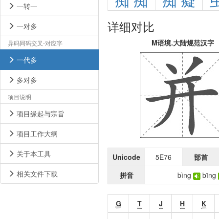
痴
痴
痴
癡
一转一
详细对比
一对多
M语境.大陆规范汉字
异码同码交叉-对应字
一代多
多对多
项目说明
项目缘起与宗旨
项目工作大纲
关于本工具
Unicode
5E76
部首
相关文件下载
拼音
bìng
bīng
G
T
J
H
K