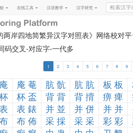
比较
在线工具
汉语教学
汉字研究
的两岸四地简繁异汉字对照表》网络校对平
同码交叉-对应字-一代多
1
2
3
4
5
6
7
8
9
庵
庵
菴
肮
骯
肮
肮
板
板
杯
杯
盃
背
背
背
揹
痹
痺
表
表
錶
并
並
并
併
并
并
布
布
佈
采
採
采
采
彩
彩