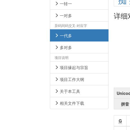
痴
一转一
详细
一对多
异码同码交叉-对应字
一代多
多对多
项目说明
项目缘起与宗旨
项目工作大纲
关于本工具
Unico
相关文件下载
拼音
G