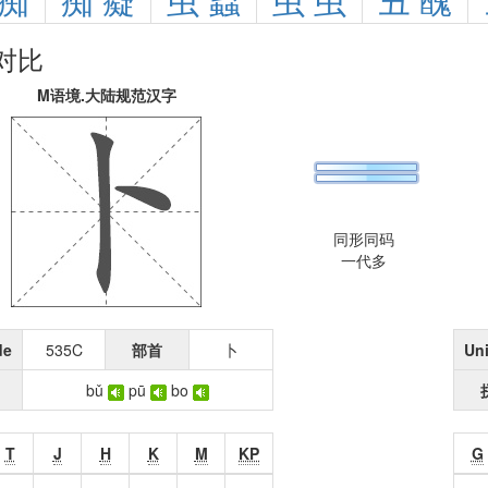
痴
痴
癡
虫
蟲
虫
虫
丑
醜
对比
M语境.大陆规范汉字
同形同码
一代多
de
535C
部首
卜
Un
bǔ
pū
bo
T
J
H
K
M
KP
G