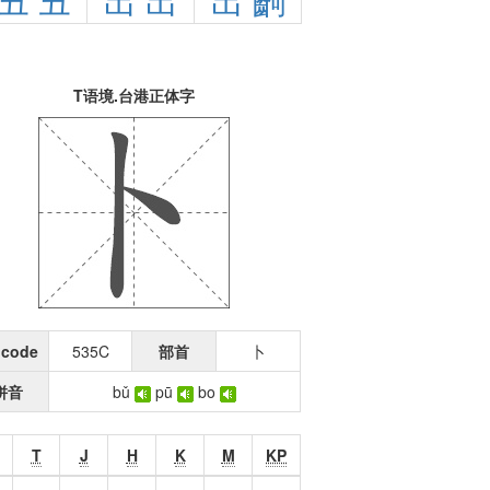
丑
丑
出
出
出
齣
T语境.台港正体字
icode
535C
部首
卜
拼音
bǔ
pū
bo
T
J
H
K
M
KP