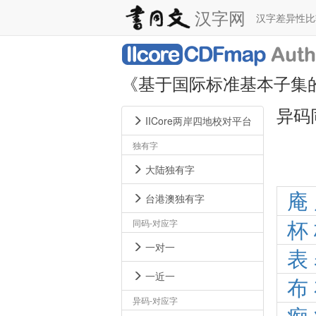
汉字网
汉字差异性
《基于国际标准基本子集
异码
IICore两岸四地校对平台
独有字
大陆独有字
庵
台港澳独有字
同码-对应字
杯
一对一
表
一近一
布
异码-对应字