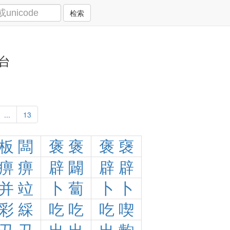
检索
台
...
13
板
闆
褒
褒
褒
襃
痹
痹
辟
闢
辟
辟
并
竝
卜
蔔
卜
卜
彩
綵
吃
吃
吃
喫