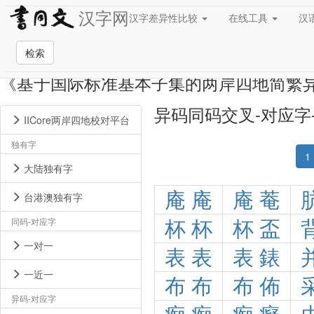
汉字网
汉字差异性比较
在线工具
汉
检索
《基于国际标准基本子集的两岸四地简繁
异码同码交叉-对应字
IICore两岸四地校对平台
独有字
1
大陆独有字
庵
庵
庵
菴
台港澳独有字
同码-对应字
杯
杯
杯
盃
一对一
表
表
表
錶
一近一
布
布
布
佈
异码-对应字