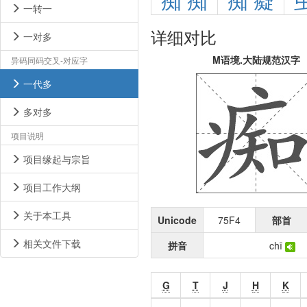
痴
痴
痴
癡
一转一
详细对比
一对多
M语境.大陆规范汉字
异码同码交叉-对应字
一代多
多对多
项目说明
项目缘起与宗旨
项目工作大纲
关于本工具
Unicode
75F4
部首
相关文件下载
拼音
chī
G
T
J
H
K