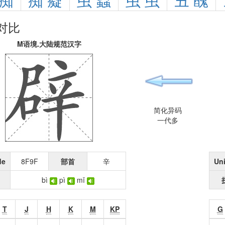
痴
痴
癡
虫
蟲
虫
虫
丑
醜
对比
M语境.大陆规范汉字
简化异码
一代多
de
8F9F
部首
辛
Un
bì
pì
mǐ
T
J
H
K
M
KP
G