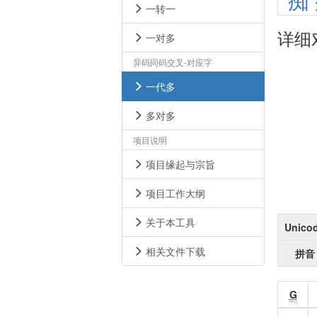
痴
一转一
详细
一对多
异码同码交叉-对应字
一代多
多对多
项目说明
项目缘起与宗旨
项目工作大纲
关于本工具
Unico
相关文件下载
拼音
G