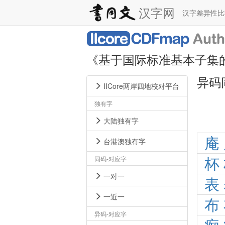
汉字网
汉字差异性
《基于国际标准基本子集
异码
IICore两岸四地校对平台
独有字
大陆独有字
庵
台港澳独有字
同码-对应字
杯
一对一
表
一近一
布
异码-对应字