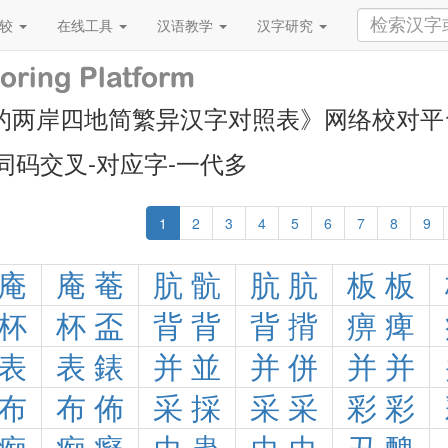
比较
在线工具
汉语教学
汉字研究
的两岸四地简繁异汉字对照表》网络校对平
同码交叉-对应字-一代多
1
2
3
4
5
6
7
8
9
庵
庵
菴
肮
骯
肮
肮
板
板
杯
杯
盃
背
背
背
揹
痹
痺
表
表
錶
并
並
并
併
并
并
布
布
佈
采
採
采
采
彩
彩