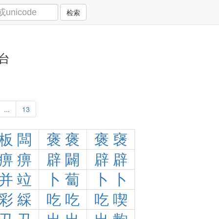
检索
台
...
13
板
闆
褒
褒
褒
襃
痹
痹
辟
闢
辟
辟
并
竝
卜
蔔
卜
卜
彩
綵
吃
吃
吃
喫