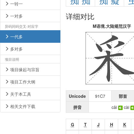
痴
痴
痴
癡
一转一
详细对比
一对多
M语境.大陆规范汉字
异码同码交叉-对应字
一代多
多对多
项目说明
项目缘起与宗旨
项目工作大纲
关于本工具
Unicode
91C7
部首
相关文件下载
拼音
cǎi
cài
G
T
J
H
K