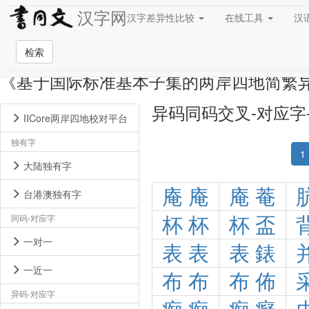
汉字网
汉字差异性比较
在线工具
汉
检索
《基于国际标准基本子集的两岸四地简繁
异码同码交叉-对应字
IICore两岸四地校对平台
独有字
1
大陆独有字
庵
庵
庵
菴
台港澳独有字
同码-对应字
杯
杯
杯
盃
一对一
表
表
表
錶
一近一
布
布
布
佈
异码-对应字