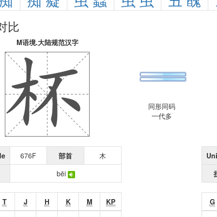
痴
痴
癡
虫
蟲
虫
虫
丑
醜
对比
M语境.大陆规范汉字
同形同码
一代多
de
676F
部首
木
Un
bēi
T
J
H
K
M
KP
G