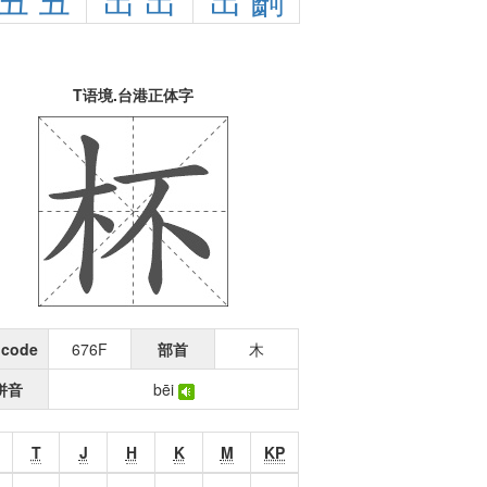
丑
丑
出
出
出
齣
T语境.台港正体字
icode
676F
部首
木
拼音
bēi
T
J
H
K
M
KP