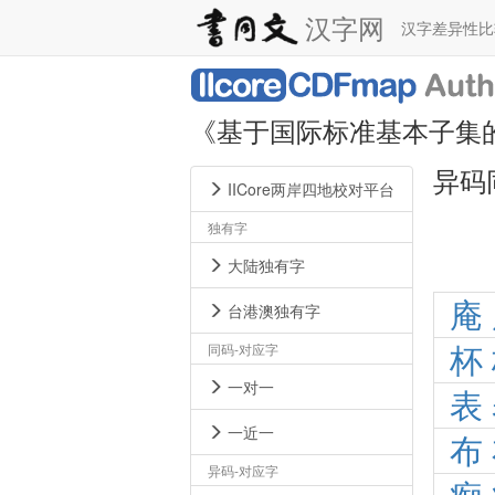
汉字网
汉字差异性
《基于国际标准基本子集
异码
IICore两岸四地校对平台
独有字
大陆独有字
庵
台港澳独有字
同码-对应字
杯
一对一
表
一近一
布
异码-对应字