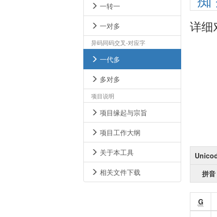
痴
一转一
详细
一对多
异码同码交叉-对应字
一代多
多对多
项目说明
项目缘起与宗旨
项目工作大纲
关于本工具
Unico
相关文件下载
拼音
G