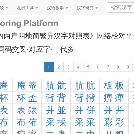
比较
在线工具
汉语教学
汉字研究
的两岸四地简繁异汉字对照表》网络校对平
同码交叉-对应字-一代多
1
2
3
4
5
6
7
8
9
庵
庵
菴
肮
骯
肮
肮
板
板
杯
杯
盃
背
背
背
揹
痹
痺
表
表
錶
并
並
并
併
并
并
布
布
佈
采
採
采
采
彩
彩