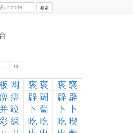
检索
台
...
13
板
闆
褒
褒
褒
襃
痹
痹
辟
闢
辟
辟
并
竝
卜
蔔
卜
卜
彩
綵
吃
吃
吃
喫