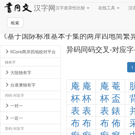
汉字网
汉字差异性比较
在线工具
汉
检索
《基于国际标准基本子集的两岸四地简繁
异码同码交叉-对应字
IICore两岸四地校对平台
独有字
1
大陆独有字
庵
庵
庵
菴
台港澳独有字
同码-对应字
杯
杯
杯
盃
一对一
表
表
表
錶
一近一
布
布
布
佈
异码-对应字