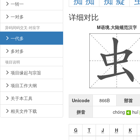
痴
痴
痴
癡
一转一
详细对比
一对多
M语境.大陆规范汉字
异码同码交叉-对应字
一代多
多对多
项目说明
项目缘起与宗旨
项目工作大纲
关于本工具
Unicode
866B
部首
相关文件下载
拼音
chóng
huǐ
G
T
J
H
K