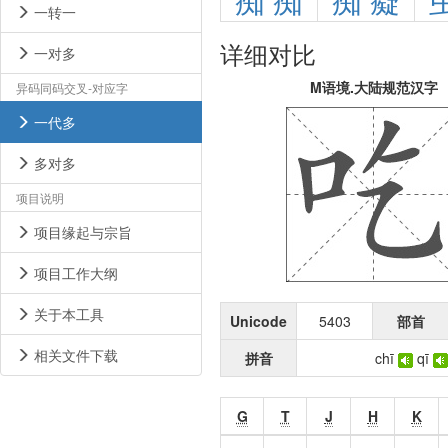
痴
痴
痴
癡
一转一
详细对比
一对多
M语境.大陆规范汉字
异码同码交叉-对应字
一代多
多对多
项目说明
项目缘起与宗旨
项目工作大纲
关于本工具
Unicode
5403
部首
相关文件下载
拼音
chī
qī
G
T
J
H
K