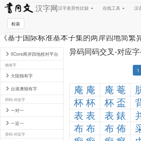
汉字网
汉字差异性比较
在线工具
汉
检索
《基于国际标准基本子集的两岸四地简繁
异码同码交叉-对应字
IICore两岸四地校对平台
独有字
1
大陆独有字
庵
庵
庵
菴
台港澳独有字
同码-对应字
杯
杯
杯
盃
一对一
表
表
表
錶
一近一
布
布
布
佈
异码-对应字