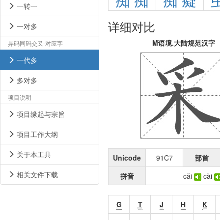
痴
痴
痴
癡
一转一
详细对比
一对多
M语境.大陆规范汉字
异码同码交叉-对应字
一代多
多对多
项目说明
项目缘起与宗旨
项目工作大纲
关于本工具
Unicode
91C7
部首
相关文件下载
拼音
cǎi
cài
G
T
J
H
K