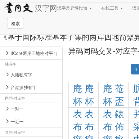
汉字网
汉字差异性比较
在线工具
汉
检索
《基于国际标准基本子集的两岸四地简繁
异码同码交叉-对应字
IICore两岸四地校对平台
独有字
1
大陆独有字
庵
庵
庵
菴
台港澳独有字
同码-对应字
杯
杯
杯
盃
一对一
表
表
表
錶
一近一
布
布
布
佈
异码-对应字